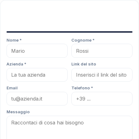
Parliamone: lasciaci i tuoi dati
Ti ricontattiamo noi entro 24h
Nome *
Cognome *
Azienda *
Link del sito
Email
Telefono *
Messaggio